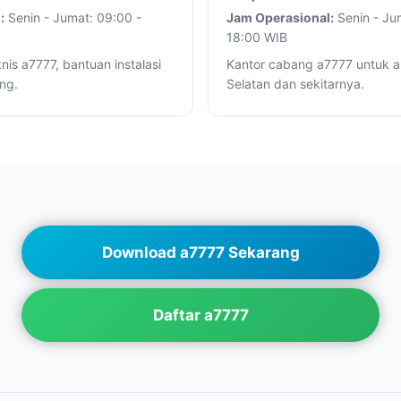
:
Senin - Jumat: 09:00 -
Jam Operasional:
Senin - Ju
18:00 WIB
nis a7777, bantuan instalasi
Kantor cabang a7777 untuk a
ng.
Selatan dan sekitarnya.
Download a7777 Sekarang
Daftar a7777