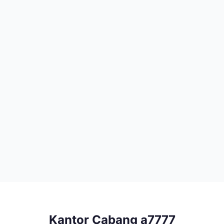
Kantor Cabang a7777