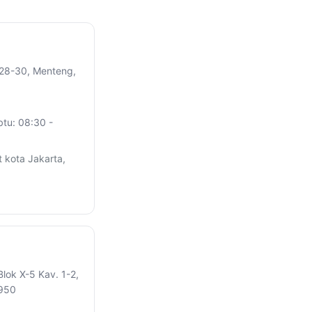
 28-30, Menteng,
btu: 08:30 -
 kota Jakarta,
Blok X-5 Kav. 1-2,
2950