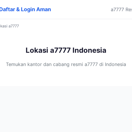
Daftar & Login Aman
a7777 Re
kasi a7777
Lokasi a7777 Indonesia
Temukan kantor dan cabang resmi a7777 di Indonesia