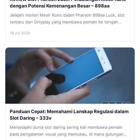
dengan Potensi Kemenangan Besar – 898aa
Jelajahi misteri Mesir Kuno dalam Pharaoh 898aa Luck, slot
terbaru dari Onlyplay yang membawa pemain ke tengah
gurun pasir yang...
18 Jul 2026
Panduan Cepat: Memahami Lanskap Regulasi dalam
Slot Daring – 333v
Menjelajahi dunia slot daring sering kali membawa pemain
pada pengalaman visual yang memukau, di mana gulungan