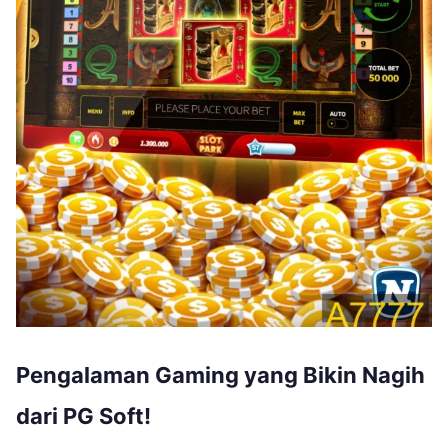
Pengalaman Gaming yang Bikin Nagih
dari PG Soft!