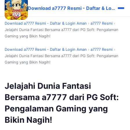
Download a7777 Resmi - Daftar & Login Aman
Download a7777 Resmi - Daftar & Login Aman
›
a7777 Resmi
›
Jelajahi Dunia Fantasi Bersama a7777 dari PG Soft: Pengalaman
Gaming yang Bikin Nagih!
Download a7777 Resmi - Daftar & Login Aman
›
a7777 Resmi
›
Jelajahi Dunia Fantasi Bersama a7777 dari PG Soft: Pengalaman
Gaming yang Bikin Nagih!
Jelajahi Dunia Fantasi
Bersama a7777 dari PG Soft:
Pengalaman Gaming yang
Bikin Nagih!