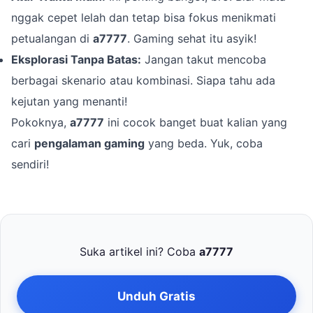
nggak cepet lelah dan tetap bisa fokus menikmati
petualangan di
a7777
. Gaming sehat itu asyik!
Eksplorasi Tanpa Batas:
Jangan takut mencoba
berbagai skenario atau kombinasi. Siapa tahu ada
kejutan yang menanti!
Pokoknya,
a7777
ini cocok banget buat kalian yang
cari
pengalaman gaming
yang beda. Yuk, coba
sendiri!
Suka artikel ini? Coba
a7777
Unduh Gratis