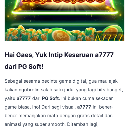
Hai Gaes, Yuk Intip Keseruan a7777
dari PG Soft!
Sebagai sesama pecinta game digital, gua mau ajak
kalian ngobrolin salah satu judul yang lagi hits banget,
yaitu
a7777
dari
PG Soft
. Ini bukan cuma sekadar
game biasa, lho! Dari segi visual,
a7777
ini bener-
bener memanjakan mata dengan grafis detail dan
animasi yang super smooth. Ditambah lagi,