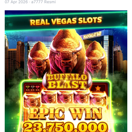
07 Apr 2026
· a7777 Resmi