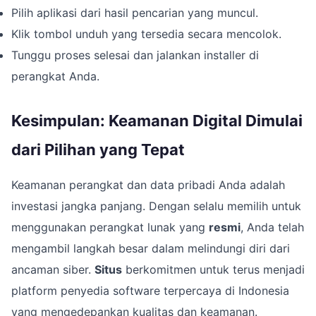
Pilih aplikasi dari hasil pencarian yang muncul.
Klik tombol unduh yang tersedia secara mencolok.
Tunggu proses selesai dan jalankan installer di
perangkat Anda.
Kesimpulan: Keamanan Digital Dimulai
dari Pilihan yang Tepat
Keamanan perangkat dan data pribadi Anda adalah
investasi jangka panjang. Dengan selalu memilih untuk
menggunakan perangkat lunak yang
resmi
, Anda telah
mengambil langkah besar dalam melindungi diri dari
ancaman siber.
Situs
berkomitmen untuk terus menjadi
platform penyedia software terpercaya di Indonesia
yang mengedepankan kualitas dan keamanan.