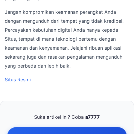
Jangan kompromikan keamanan perangkat Anda
dengan mengunduh dari tempat yang tidak kredibel.
Percayakan kebutuhan digital Anda hanya kepada
Situs, tempat di mana teknologi bertemu dengan
keamanan dan kenyamanan. Jelajahi ribuan aplikasi
sekarang juga dan rasakan pengalaman mengunduh
yang berbeda dan lebih baik.
Situs Resmi
Suka artikel ini? Coba
a7777