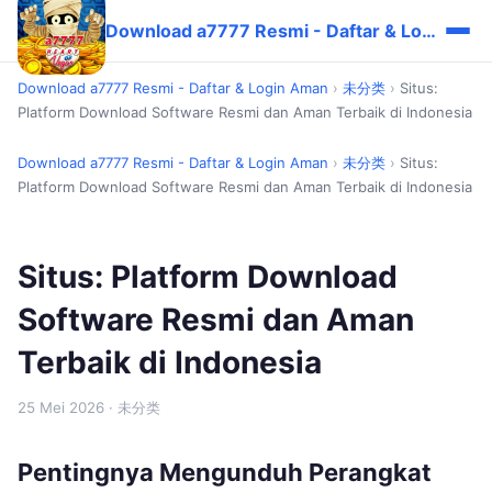
Download a7777 Resmi - Daftar & Login Aman
Download a7777 Resmi - Daftar & Login Aman
›
未分类
›
Situs:
Platform Download Software Resmi dan Aman Terbaik di Indonesia
Download a7777 Resmi - Daftar & Login Aman
›
未分类
›
Situs:
Platform Download Software Resmi dan Aman Terbaik di Indonesia
Situs: Platform Download
Software Resmi dan Aman
Terbaik di Indonesia
25 Mei 2026
· 未分类
Pentingnya Mengunduh Perangkat