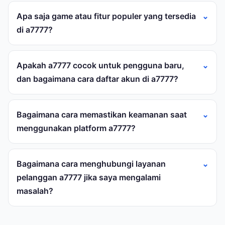
Apa saja game atau fitur populer yang tersedia
di a7777?
Apakah a7777 cocok untuk pengguna baru,
dan bagaimana cara daftar akun di a7777?
Bagaimana cara memastikan keamanan saat
menggunakan platform a7777?
Bagaimana cara menghubungi layanan
pelanggan a7777 jika saya mengalami
masalah?