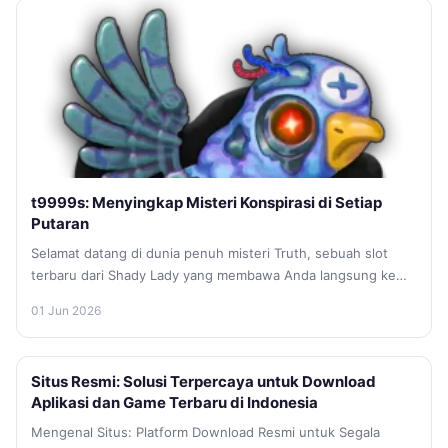
t9999s: Menyingkap Misteri Konspirasi di Setiap
Putaran
Selamat datang di dunia penuh misteri Truth, sebuah slot
terbaru dari Shady Lady yang membawa Anda langsung ke
t9999s dalam...
01 Jun 2026
Situs Resmi: Solusi Terpercaya untuk Download
Aplikasi dan Game Terbaru di Indonesia
Mengenal Situs: Platform Download Resmi untuk Segala