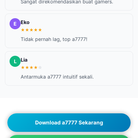
Sangat direkomendasikan buat gamers.
Eko
E
★
★
★
★
★
Tidak pernah lag, top a7777!
Lia
L
★
★
★
★
☆
Antarmuka a7777 intuitif sekali.
Download a7777 Sekarang