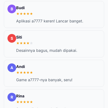
Budi
B
★
★
★
★
★
Aplikasi a7777 keren! Lancar banget.
Siti
S
★
★
★
★
☆
Desainnya bagus, mudah dipakai.
Andi
A
★
★
★
★
★
Game a7777-nya banyak, seru!
Rina
R
★
★
★
★
★